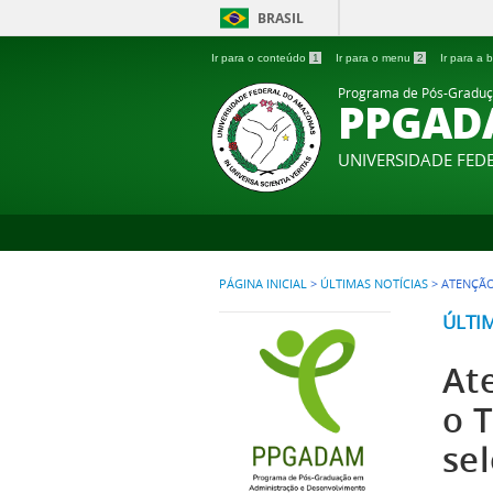
BRASIL
Ir para o conteúdo
1
Ir para o menu
2
Ir para a
Programa de Pós-Graduç
PPGAD
UNIVERSIDADE FE
PÁGINA INICIAL
>
ÚLTIMAS NOTÍCIAS
>
ATENÇÃO
ÚLTI
At
o 
sel