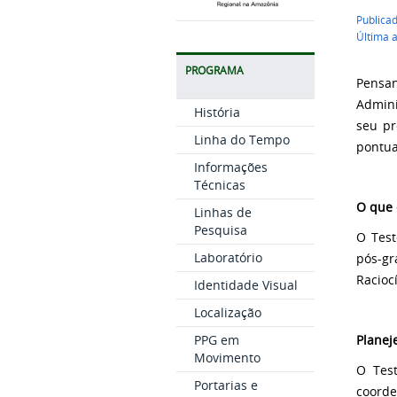
Publica
Última 
PROGRAMA
Pensa
Admin
História
seu pr
Linha do Tempo
pontu
Informações
Técnicas
O que 
Linhas de
Pesquisa
O Test
Laboratório
pós-gr
Raciocí
Identidade Visual
Localização
Planej
PPG em
Movimento
O Test
Portarias e
coorde