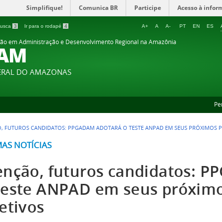
Simplifique!
Comunica BR
Participe
Acesso à infor
 busca
3
Ir para o rodapé
4
A+
A
A-
PT
EN
ES
ão em Administração e Desenvolvimento Regional na Amazônia
AM
DERAL DO AMAZONAS
Pe
, FUTUROS CANDIDATOS: PPGADAM ADOTARÁ O TESTE ANPAD EM SEUS PRÓXIMOS P
MAS NOTÍCIAS
enção, futuros candidatos: 
Teste ANPAD em seus próximo
etivos