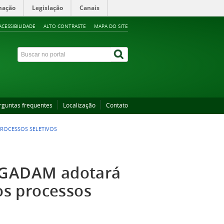
mação
Legislação
Canais
ACESSIBILIDADE
ALTO CONTRASTE
MAPA DO SITE
rguntas frequentes
Localização
Contato
ROCESSOS SELETIVOS
PPGADAM adotará
s processos