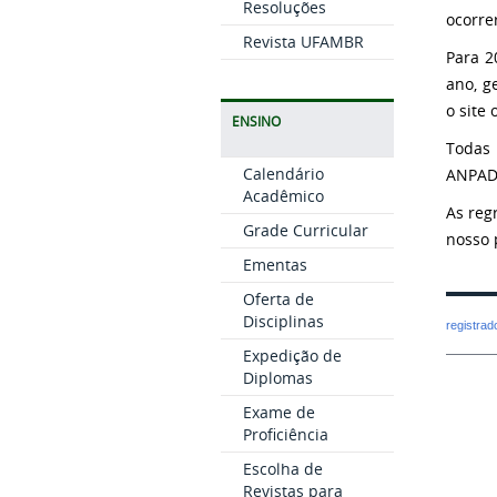
Resoluções
ocorre
Revista UFAMBR
Para 2
ano, 
o site 
ENSINO
Toda
Calendário
ANPAD
Acadêmico
As reg
Grade Curricular
nosso 
Ementas
Oferta de
Disciplinas
registra
Expedição de
Diplomas
Exame de
Proficiência
Escolha de
Revistas para