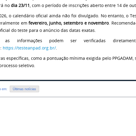
rá no
dia 23/11
, com o período de inscrições aberto entre 14 de o
026, o calendário oficial ainda não foi divulgado. No entanto, o 
geralmente em
fevereiro, junho, setembro e novembro
. Recomenda
oficial do teste para o anúncio das datas exatas.
s as informações podem ser verificadas diretamen
:
https://testeanpad.org.br/
.
ras específicas, como a pontuação mínima exigida pelo PPGADAM, 
processo seletivo.
do em:
Últimas notícias